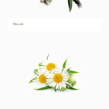
Niaouli