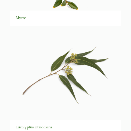
Myrte
Eucalyptus citriodora