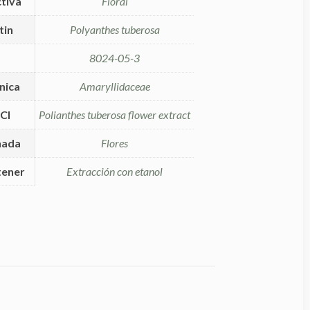
ctiva
Floral
tin
Polyanthes tuberosa
8024-05-3
nica
Amaryllidaceae
CI
Polianthes tuberosa flower extract
hada
Flores
tener
Extracción con etanol