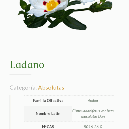
Ladano
Categoría:
Absolutas
Familla Olfactiva
Ambar
Cistus ladaniferus var beta
Nombre Latin
maculatus Dun
N°CAS
8016-26-0